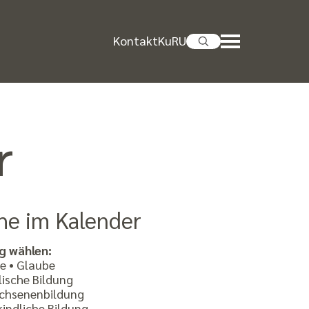
Kontakt
KuRU
r
he im Kalender
g wählen:
e • Glaube
ische Bildung
chsenenbildung
indliche Bildung