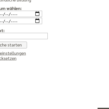
um wählen:
xt:
einstellungen
cksetzen