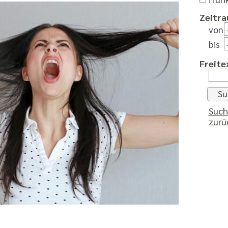
Zeitra
von
bis
Freite
Such
zurü