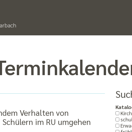
arbach
Termin­kalende
Suc
Katalo
rndem Verhalten von
Kirch
schul
d Schülern im RU umgehen
Erwa
frühk