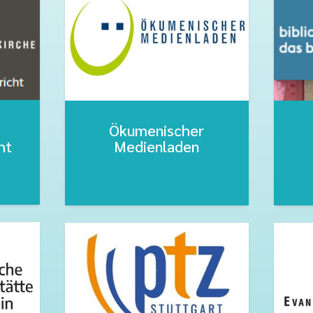
Ökumenischer
ht
Medienladen