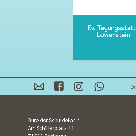
Ev. Tagungsstät
Löwenstein
Dr
Büro der Schuldekanin
Am Schillerplatz 11
71522 Backnang