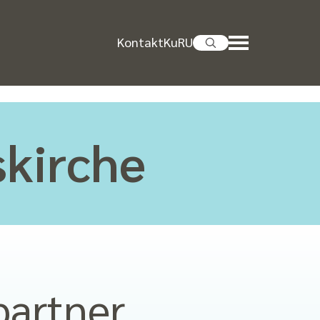
Kontakt
KuRU
skirche
partner