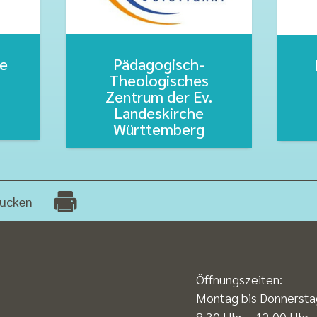
te
Pädagogisch-
Theologisches
Zentrum der Ev.
Landeskirche
Württemberg
ucken
Öffnungszeiten:
Montag bis Donnersta
8.30 Uhr – 12.00 Uhr