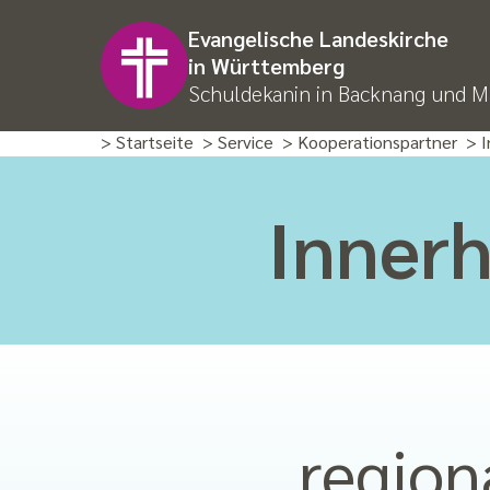
Evangelische Landeskirche
in Württemberg
Schuldekanin in Backnang und M
> Startseite
> Service
> Kooperationspartner
> 
Innerh
region