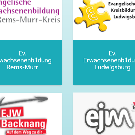
Ev.
Ev.
Erwachsenenbild
wachsenenbildung
Ludwigsburg
Rems-Murr