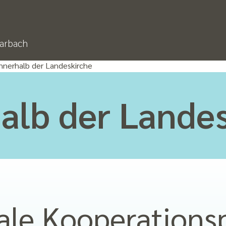
arbach
Innerhalb der Landeskirche
alb der Lande
ale Koopera­tions­